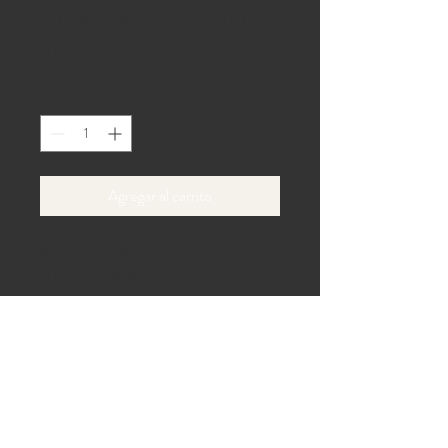
Boho Table Runner
Precio
0,00 US$
Cantidad
*
Agregar al carrito
Boho-inspired neutral table runners 
with textured design.
Carril de la playa 40,
Gaines, Pensilvania 16921
Teléfono:
814-433-6100