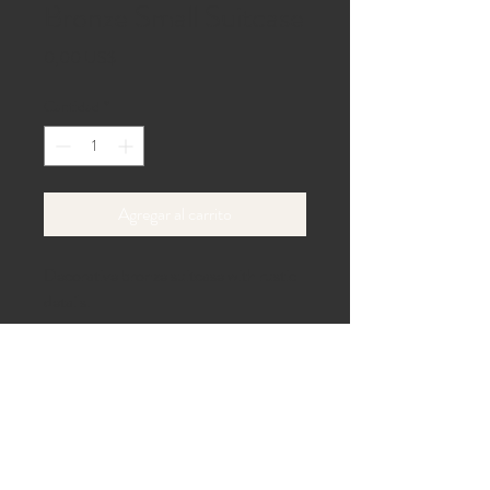
Bronze Small Suitcase
Precio
0,00 US$
Cantidad
*
Agregar al carrito
Decorative bronze suitcase with rustic 
details.
Carril de la playa 40,
Gaines, Pensilvania 16921
Teléfono:
814-433-6100