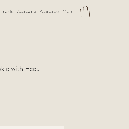
erca de
Acerca de
Acerca de
More
ie with Feet