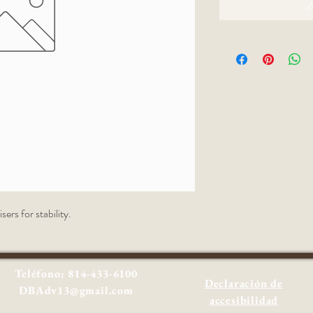
A
ers for stability.
Teléfono: 814-433-6100
Declaración de
DBAdv13@gmail.com
accesibilidad