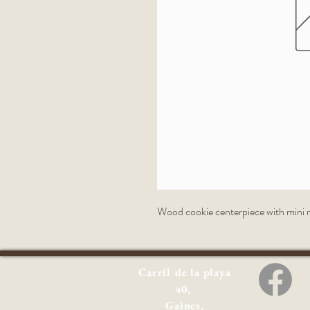
Wood cookie centerpiece with mini ris
Carril de la playa
40,
Gaines,