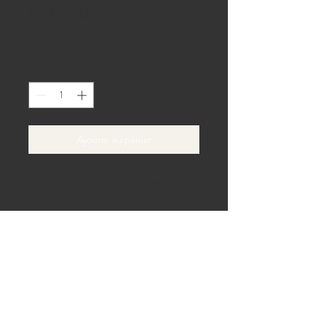
6-ft Round Table
Prix
0,00 $US
Quantité
*
Ajouter au panier
Round tables ideal for guest seating 
under tents or in barn.
40 allée de la plage,
Gaines, Pennsylvanie 16921
Tél :
814-433-6100