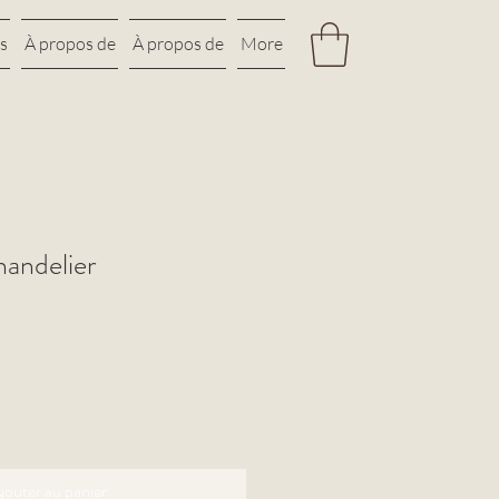
s
À propos de
À propos de
More
andelier
jouter au panier