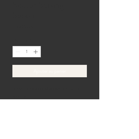
Slotted Serving
Spoon
Prix
0,00 $US
Quantité
*
Ajouter au panier
Silver-tone slotted spoon for buffet 
serving.
40 allée de la plage,
Gaines, Pennsylvanie 16921