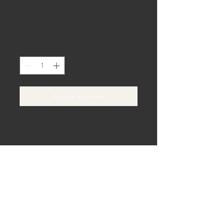
Small Bird Figurine
Prix
0,00 $US
Quantité
*
Ajouter au panier
Small decorative birds for tabletop or 
accent styling.
40 allée de la plage,
Gaines, Pennsylvanie 16921
Tél :
814-433-6100