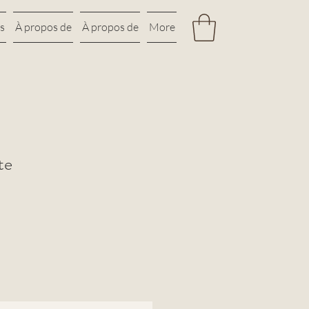
s
À propos de
À propos de
More
te