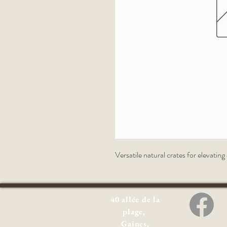
Versatile natural crates for elevating
40 allée de la
plage,
Gaines,