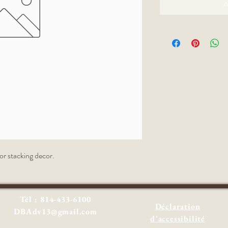
A
 or stacking decor.
Tél : 814-433-6100
Déclaration
DBAdv13@gmail.com
d'accessibilité