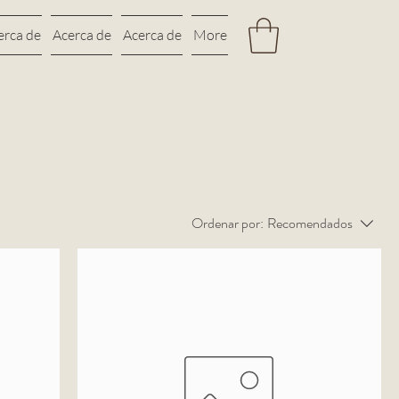
erca de
Acerca de
Acerca de
More
Ordenar por:
Recomendados