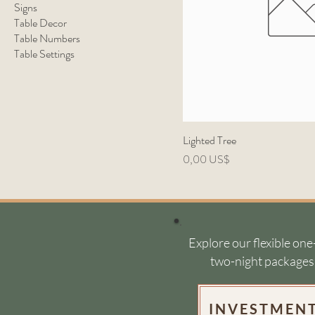
Signs
Table Decor
Table Numbers
Table Settings
Lighted Tree
Precio
0,00 US$
Explore our flexible one
two-night packages
INVESTMEN