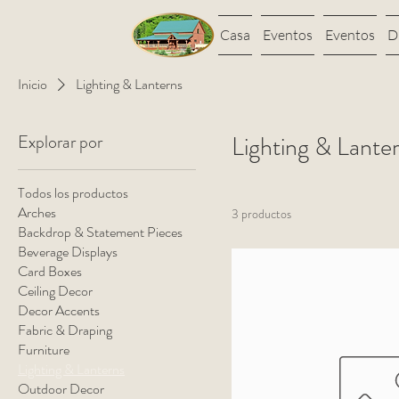
Casa
Eventos
Eventos
D
Inicio
Lighting & Lanterns
Explorar por
Lighting & Lante
Todos los productos
Arches
3 productos
Backdrop & Statement Pieces
Beverage Displays
Card Boxes
Ceiling Decor
Decor Accents
Fabric & Draping
Furniture
Lighting & Lanterns
Outdoor Decor