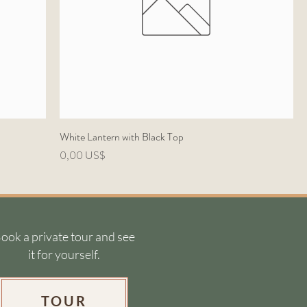
White Lantern with Black Top
Precio
0,00 US$
ook a private tour and see
it for yourself.
TOUR