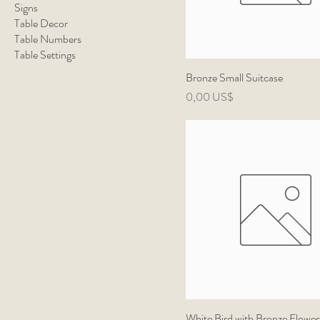
Signs
Table Decor
Table Numbers
Table Settings
Bronze Small Suitcase
Precio
0,00 US$
White Bird with Bronze Flower