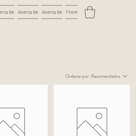
erca de
Acerca de
Acerca de
More
Ordenar por:
Recomendados