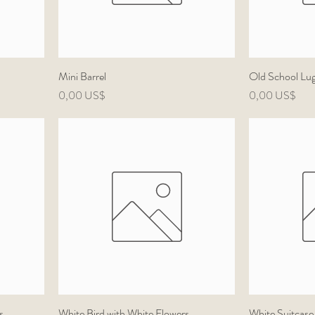
Mini Barrel
Old School Lug
Precio
Precio
0,00 US$
0,00 US$
s
White Bird with White Flowers
White Suitcase