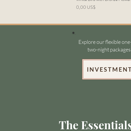
Precio
0,00 US$
Explore our flexible one
two-night packages
INVESTMEN
The Essential