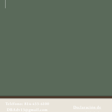
Teléfono: 814-433-6100
Declaración de
DBAdv13@gmail.com