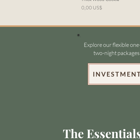
Precio
0,00 US$
Explore our flexible one
two-night packages
INVESTMEN
The Essential