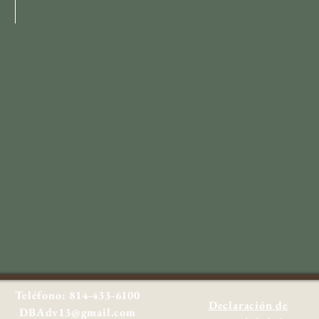
Teléfono: 814-433-6100
Declaración de
DBAdv13@gmail.com