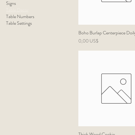
Signs
Table Decor
Table Numbers
Table Settings
Boho Burlap Centerpiece Doil
Precio
0,00 US$
Thick Wood Cookie