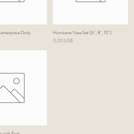
Centerpiece Doily
Hurricane Vase Set (6", 8", 10")
Precio
0,00 US$
 with Feet