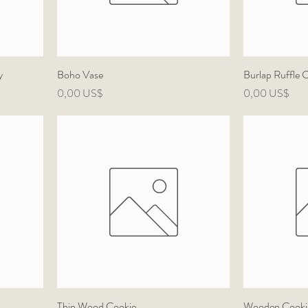
y
Boho Vase
Burlap Ruffle 
Precio
Precio
0,00 US$
0,00 US$
Thin Wood Cookie
Wooden Cookie