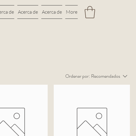
erca de
Acerca de
Acerca de
More
Ordenar por:
Recomendados